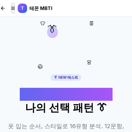
본문 바로가기
테몬 MBTI
T
메뉴 토글
👕
👖
👔
👗
🧥
👔 NEW 테스트
옷 입는 순서로 보는
나의 선택 패턴 👔
옷 입는 순서, 스타일로 16유형 분석. 12문항,