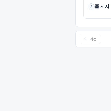
줄 서서
2
이전