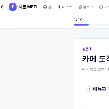
본문 바로가기
테몬 MBTI
T
홈
테스트
블로그
소
1
/
12
질문
1
카페 도
더 가까운 선택지
메뉴판 
1