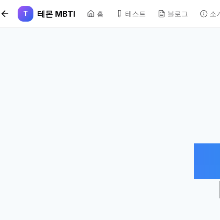
본문 바로가기
테몬 MBTI
T
홈
테스트
블로그
소