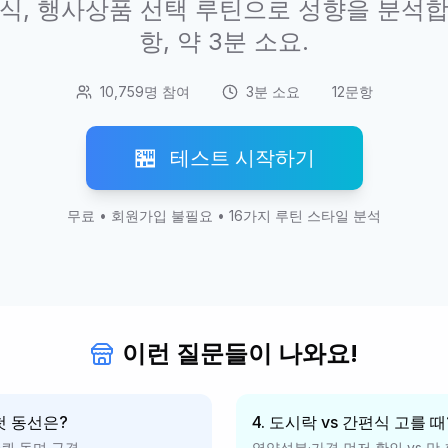
편식, 행사상품 선택 루틴으로 성향을 분석합니
항, 약 3분 소요.
10,759명 참여
3분 소요
12문항
🏪
테스트 시작하기
무료 • 회원가입 불필요 • 16가지 루틴 스타일 분석
이런 질문들이 나와요!
첫 동선은?
4. 도시락 vs 간편식 고를 때
바퀴 돌며 구경
영양성분·가격 먼저 확인 vs 맛