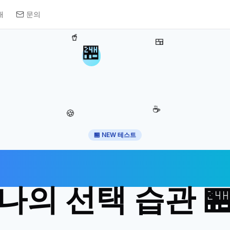
개
문의
🥤
🍱
🏪
☕
🍪
🏪 NEW 테스트
편의점에서 드러나
나의 선택 습관 