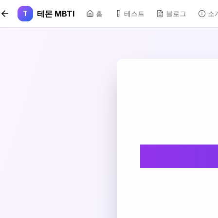
본문 바로가기
테몬 MBTI
T
홈
테스트
블로그
소
