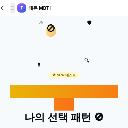
본문 바로가기
테몬 MBTI
T
메뉴 토글
⚠️
🛡️
🚫
🔍
💊
🚫 NEW 테스트
알레르기 대처 스타일로
보는
나의 선택 패턴 🚫