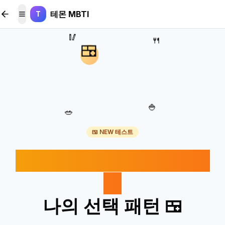
본문 바로가기
테몬 MBTI
T
메뉴 토글
🥢
🍴
🍱
🍚
🥗
🍱 NEW 테스트
도시락 싸는 방식으로 보
는
나의 선택 패턴 🍱