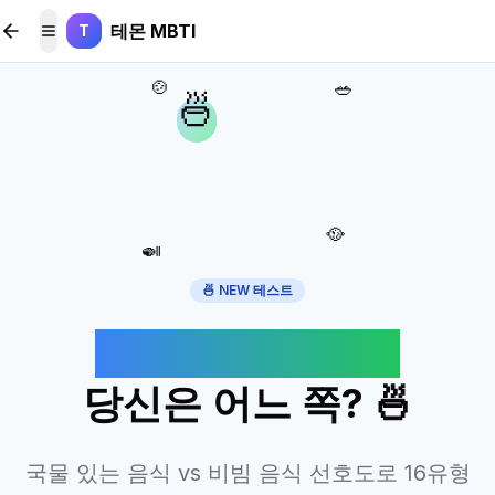
본문 바로가기
테몬 MBTI
T
메뉴 토글
🍲
🥗
🍜
🥘
🍛
🍜 NEW 테스트
국물파 vs 비빔파
당신은 어느 쪽? 🍜
국물 있는 음식 vs 비빔 음식 선호도로 16유형