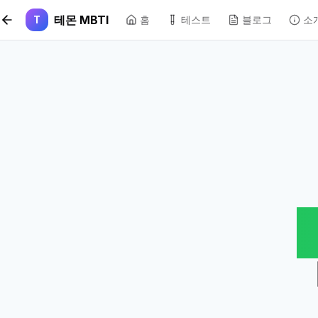
본문 바로가기
테몬 MBTI
T
홈
테스트
블로그
소