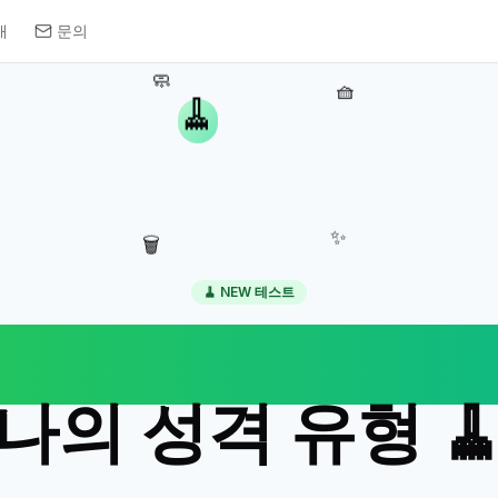
개
문의
🧼
🧺
🧹
✨
🗑️
🧹 NEW 테스트
주말 집안일로 보
나의 성격 유형 