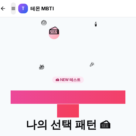
본문 바로가기
테몬 MBTI
T
메뉴 토글
🎂
🕯️
🍰
🎉
🎁
🍰 NEW 테스트
케이크 자르는 방식으로
보는
나의 선택 패턴 🍰