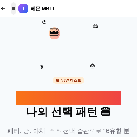
본문 바로가기
테몬 MBTI
T
메뉴 토글
🍅
🧀
🍔
🍟
🥬
🍔 NEW 테스트
햄버거 조합으로 보는
나의 선택 패턴 🍔
패티, 빵, 야채, 소스 선택 습관으로 16유형 분