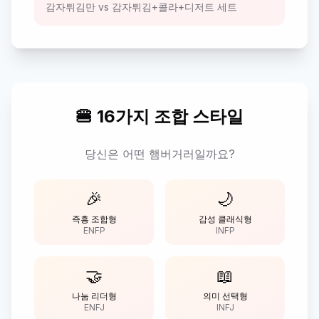
감자튀김만 vs 감자튀김+콜라+디저트 세트
🍔 16가지 조합 스타일
당신은 어떤 햄버거러일까요?
🎉
🌙
즉흥 조합형
감성 클래식형
ENFP
INFP
🤝
📖
나눔 리더형
의미 선택형
ENFJ
INFJ