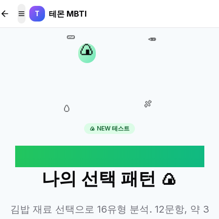
본문 바로가기
테몬 MBTI
T
메뉴 토글
🥒
🥕
🍙
🍖
🥚
🍙 NEW 테스트
김밥 재료 선택으로 보는
나의 선택 패턴 🍙
김밥 재료 선택으로 16유형 분석. 12문항, 약 3