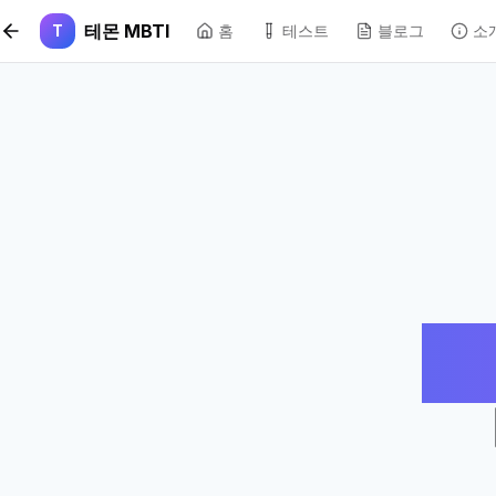
본문 바로가기
테몬 MBTI
T
홈
테스트
블로그
소
잠