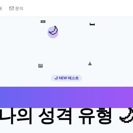
개
문의
💤
🛏️
🌙
🧘
📖
🌙 NEW 테스트
들기 전 준비로 
나의 성격 유형 