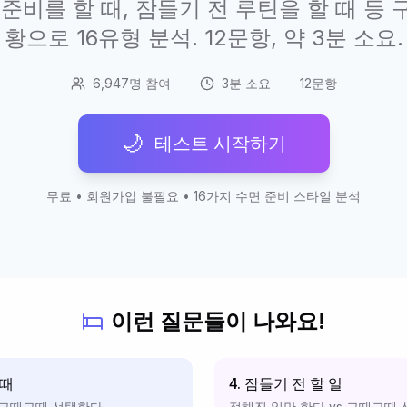
준비를 할 때, 잠들기 전 루틴을 할 때 등
황으로 16유형 분석. 12문항, 약 3분 소요.
6,947명 참여
3분 소요
12문항
🌙
테스트 시작하기
무료 • 회원가입 불필요 • 16가지 수면 준비 스타일 분석
이런 질문들이 나와요!
 때
4. 잠들기 전 할 일
 그때그때 선택한다
정해진 일만 한다 vs 그때그때