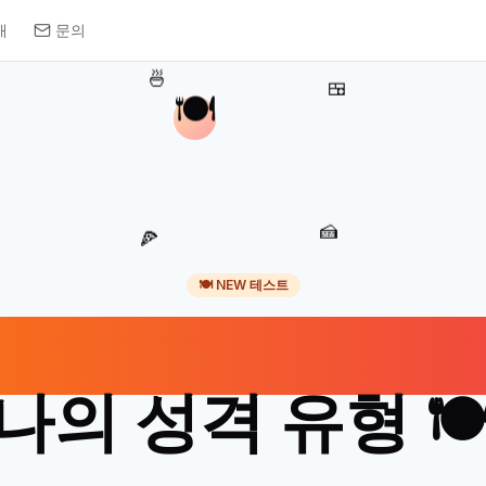
개
문의
🍜
🍱
🍽️
🍰
🍕
🍽️ NEW 테스트
녁 식사 스타일로 
나의 성격 유형 🍽