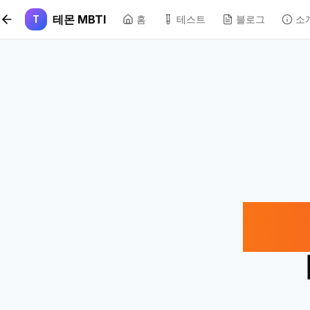
본문 바로가기
테몬 MBTI
T
홈
테스트
블로그
소
저