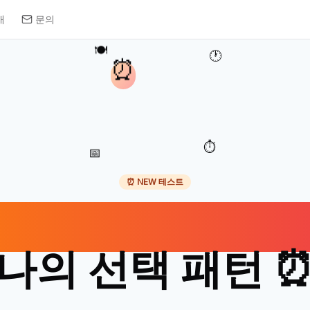
개
문의
🍽️
🕐
⏰
⏱️
📅
⏰ NEW 테스트
식사 시간대로 보
나의 선택 패턴 