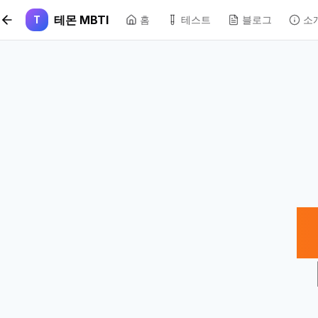
본문 바로가기
테몬 MBTI
T
홈
테스트
블로그
소