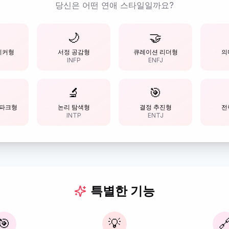
당신은 어떤 연애 스타일일까요?
🌙
🤝
이커형
서정 공감형
큐레이션 리더형
의
INFP
ENFJ
🔬
🎯
스파크형
논리 탐색형
결정 추진형
전
P
INTP
ENTJ
특별한 기능
🎯
💡
