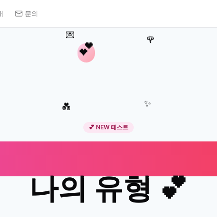
개
문의
💌
🌹
💕
✨
💑
💕 NEW 테스트
애 상황 반응으로 
나의 유형 💕