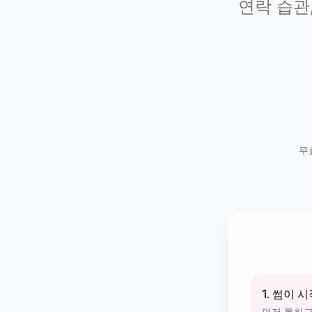
연락 습관
무
1. 썸이 
먼저 톡하고