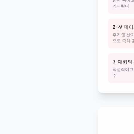
기다린다
2. 첫 데
후기·동선·
으로 즉석 
3. 대화의
직설적이고 
주