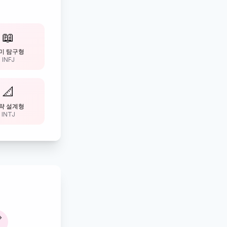
📖
미 탐구형
INFJ
📐
략 설계형
INTJ
