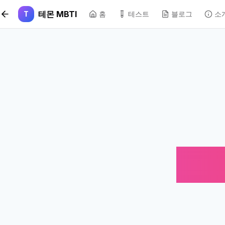
본문 바로가기
테몬 MBTI
T
홈
테스트
블로그
소
연