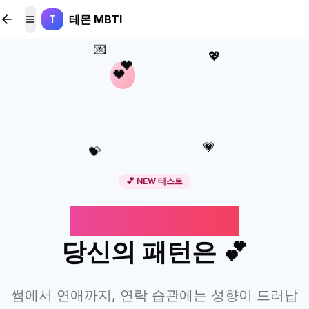
본문 바로가기
테몬 MBTI
T
메뉴 토글
💌
💖
💕
💗
💝
💕 NEW 테스트
연애 연락 텐션,
당신의 패턴은 💕
썸에서 연애까지, 연락 습관에는 성향이 드러납