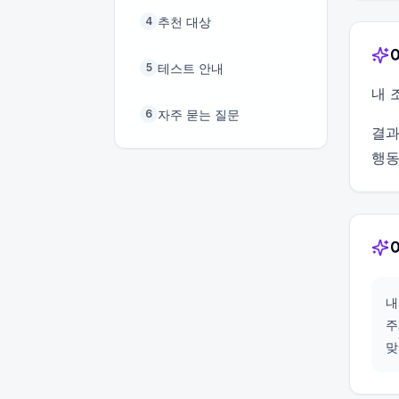
추천 대상
4
테스트 안내
5
내 
자주 묻는 질문
6
결과
행동
내
주
맞