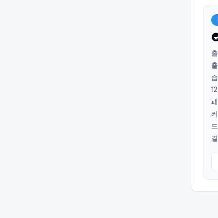

출
출
습
1
패
커
드
결