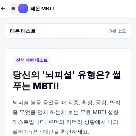
본문 바로가기
테몬 MBTI
T
메뉴 토글
테몬 테스트
3
분 소요
선택 패턴 테스트
당신의 '뇌피셜' 유형은? 썰
푸는 MBTI!
뇌피셜 썰을 들었을 때 검증, 확장, 공감, 반박
중 무엇을 먼저 하는지 보는 무료 MBTI 성향
테스트입니다. 루머와 카더라 상황에서 나의
말하기·판단 패턴을 확인하세요.