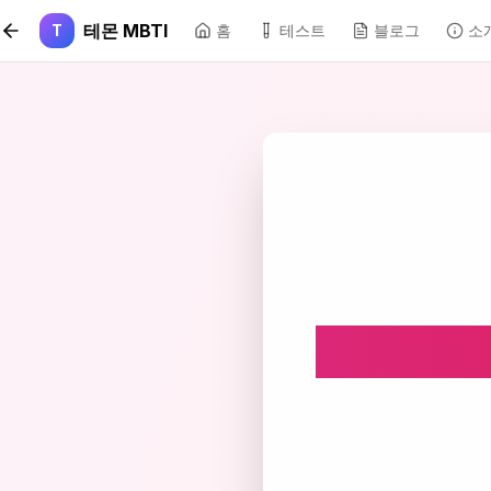
본문 바로가기
테몬 MBTI
T
홈
테스트
블로그
소
✨