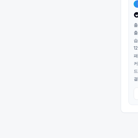

출
출
습
1
패
커
드
결