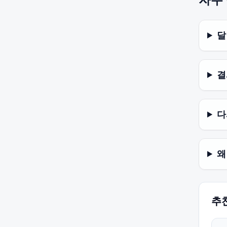
달
결
다
왜
추