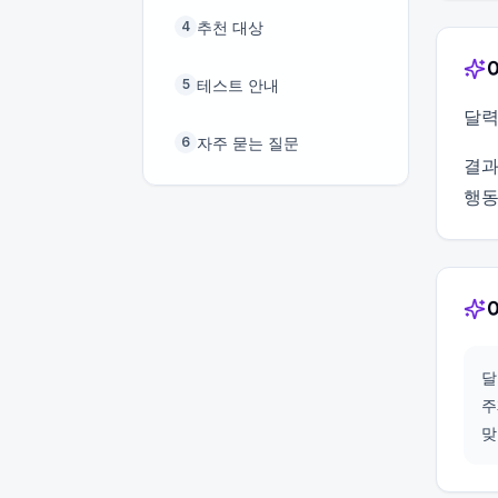
추천 대상
4
테스트 안내
5
달력
자주 묻는 질문
6
결과
행동
달
주
맞