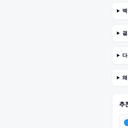
백
결
다
왜
추