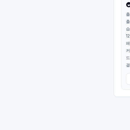

출
출
습
1
패
커
드
결