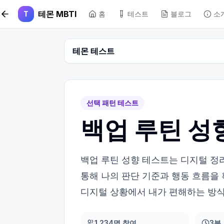
본문 바로가기
테몬 MBTI
T
홈
테스트
블로그
소
테몬 테스트
선택 패턴 테스트
백업 루틴 성
백업 루틴 성향 테스트는 디지털 정리
통해 나의 판단 기준과 행동 흐름을
디지털 상황에서 내가 편해하는 방식
1,234명 참여
3분