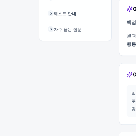
테스트 안내
5
백업
자주 묻는 질문
6
결과
행동
백
주
맞