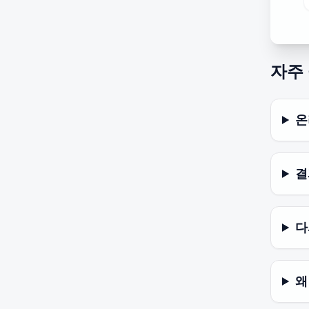
자주
온
결
다
왜