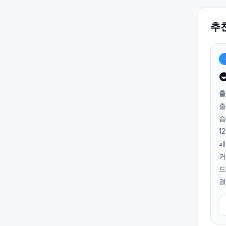
추

출
출
습
1
패
커
드
결