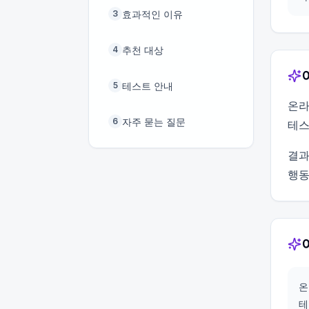
효과적인 이유
3
추천 대상
4
테스트 안내
5
온라
자주 묻는 질문
6
테스
결과
행동
온
테