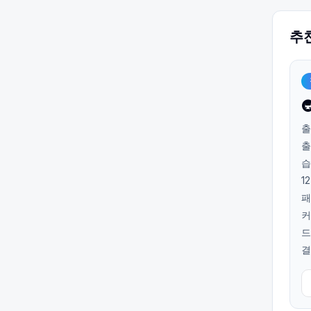
추

출
출
습
1
패
커
드
결