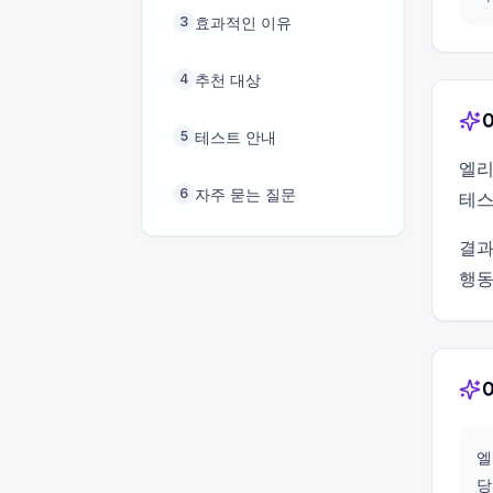
효과적인 이유
3
추천 대상
4
테스트 안내
5
엘리
자주 묻는 질문
6
테스
결과
행동
엘
당