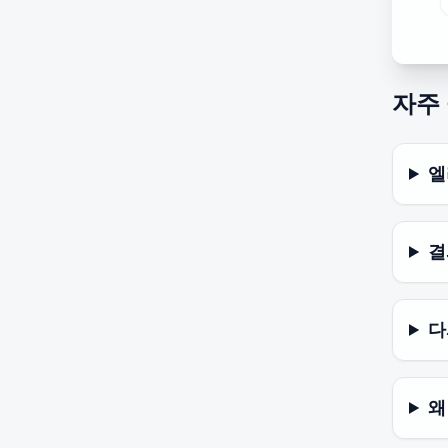
자주
엘
결
다
왜