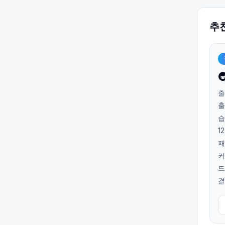
추

출
출
습
1
패
커
드
결