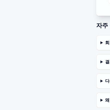
자주
회
결
다
왜