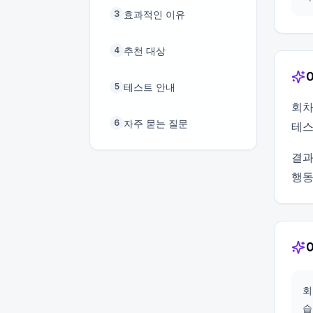
효과적인 이유
3
추천 대상
4
테스트 안내
5
회차
자주 묻는 질문
6
테스
결과
행동
회
습