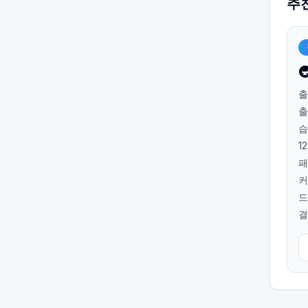
추

출
출
습
1
패
커
드
결