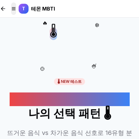
본문 바로가기
테몬 MBTI
T
메뉴 토글
🔥
❄️
🌡️
🍧
🍲
🌡️ NEW 테스트
음식 온도 선호도로 보는
나의 선택 패턴 🌡️
뜨거운 음식 vs 차가운 음식 선호로 16유형 분