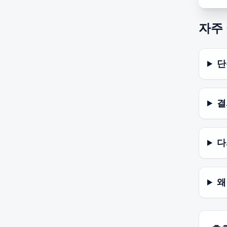
자주
단
결
다
왜