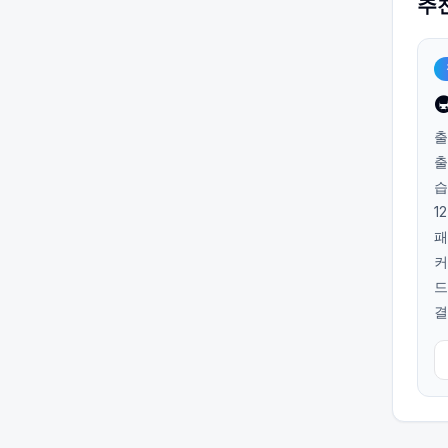
추

출
출
습
1
패
커
드
결