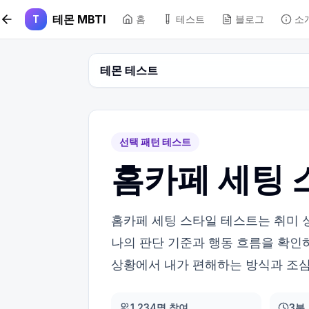
본문 바로가기
테몬 MBTI
T
홈
테스트
블로그
소
테몬 테스트
선택 패턴 테스트
홈카페 세팅 
홈카페 세팅 스타일 테스트는 취미 성
나의 판단 기준과 행동 흐름을 확인
상황에서 내가 편해하는 방식과 조심
1,234명 참여
3분