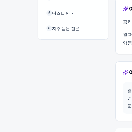
테스트 안내
5
홈카
자주 묻는 질문
6
결과
행동
홈
명
분