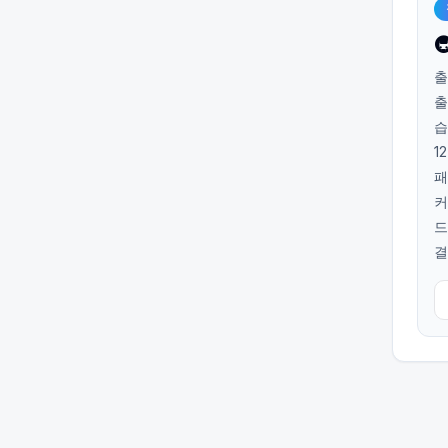

출
출
습
1
패
커
드
결