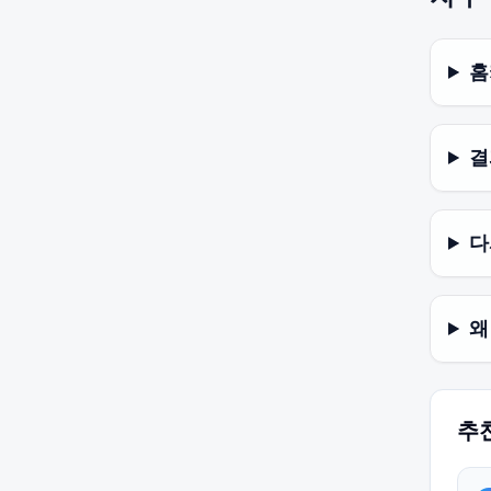
홈
결
다
왜
추