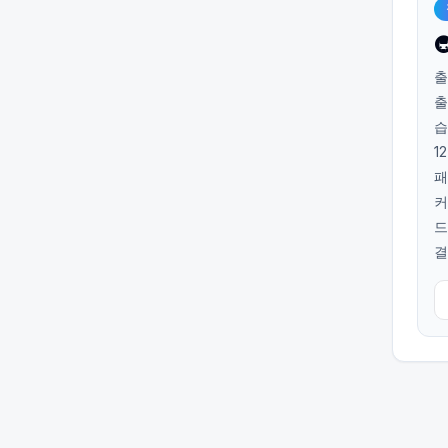

출
출
습
1
패
커
드
결