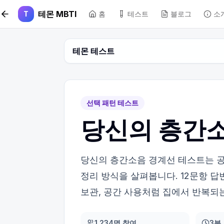
본문 바로가기
테몬 MBTI
T
홈
테스트
블로그
소
테몬 테스트
선택 패턴 테스트
당신의 층간
당신의 층간소음 경계선 테스트는 공
정리 방식을 살펴봅니다. 12문항 답
보관, 공간 사용처럼 집에서 반복되
1,234명 참여
3분