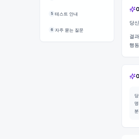
테스트 안내
5
당신
자주 묻는 질문
6
결과
행동
당
명
분