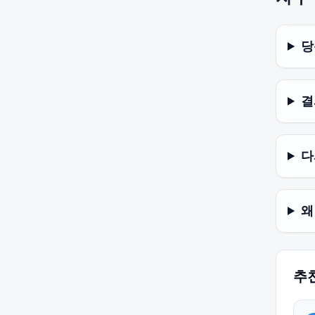
당
결
다
왜
추