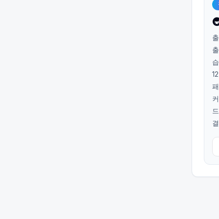

출
출
습
1
패
커
드
결