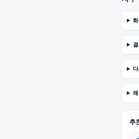
화
결
다
왜
추