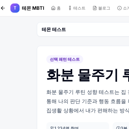
본문 바로가기
테몬 MBTI
T
홈
테스트
블로그
소
테몬 테스트
선택 패턴 테스트
화분 물주기 
화분 물주기 루틴 성향 테스트는 집 
통해 나의 판단 기준과 행동 흐름을
집생활 상황에서 내가 편해하는 방식
1,234명 참여
3분