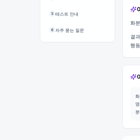
테스트 안내
5
화분
자주 묻는 질문
6
결과
행동
화
명
분