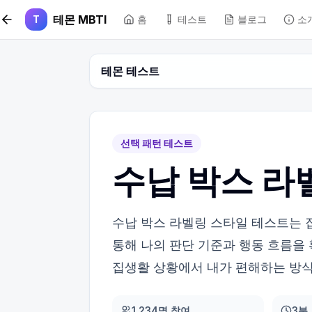
본문 바로가기
테몬 MBTI
T
홈
테스트
블로그
소
테몬 테스트
선택 패턴 테스트
수납 박스 라
수납 박스 라벨링 스타일 테스트는 집
통해 나의 판단 기준과 행동 흐름을
집생활 상황에서 내가 편해하는 방식
1,234명 참여
3분