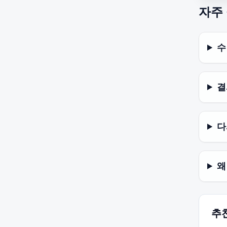
자주
수
결
다
왜
추