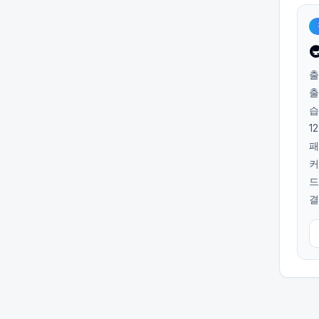

출
출
습
1
패
커
드
결