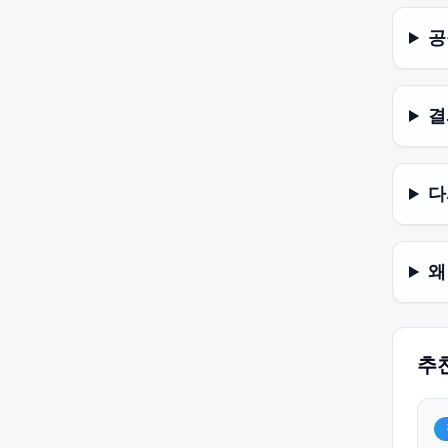
공
결
다
왜
추