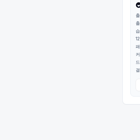

출
출
습
1
패
커
드
결