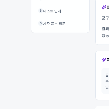
테스트 안내
5
공구
자주 묻는 질문
6
결과
행동
공
주
맞