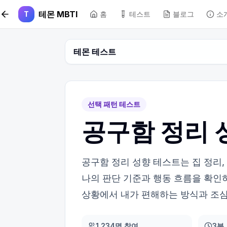
본문 바로가기
테몬 MBTI
T
홈
테스트
블로그
소
테몬 테스트
선택 패턴 테스트
공구함 정리 
공구함 정리 성향 테스트는 집 정리,
나의 판단 기준과 행동 흐름을 확인
상황에서 내가 편해하는 방식과 조심
1,234명 참여
3분