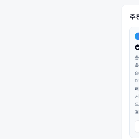
추

출
출
습
1
패
커
드
결