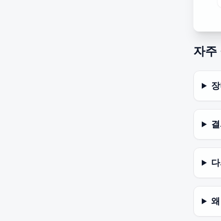
자주
장
결
다
왜