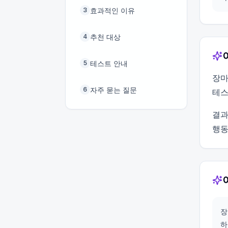
효과적인 이유
3
추천 대상
4
테스트 안내
5
장마
자주 묻는 질문
6
테스
결과
행동
장
하