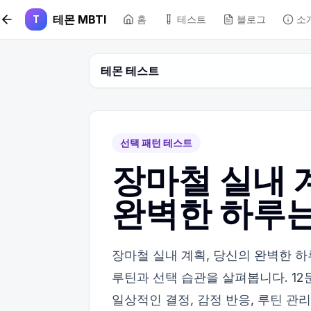
본문 바로가기
테몬 MBTI
T
홈
테스트
블로그
소
테몬 테스트
선택 패턴 테스트
장마철 실내 
완벽한 하루는
장마철 실내 계획, 당신의 완벽한 하
루틴과 선택 습관을 살펴봅니다. 12
일상적인 결정, 감정 반응, 루틴 