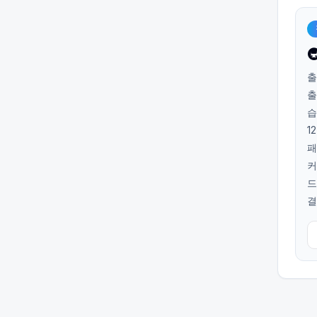

출
출
습
1
패
커
드
결