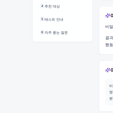
추천 대상
4
테스트 안내
5
비밀
자주 묻는 질문
6
결과
행동
비
명
분