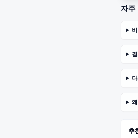
자주
비
결
다
왜
추