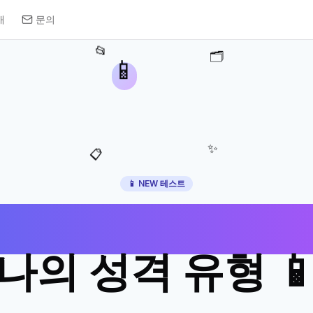
개
문의
📂
🗂️
📱
✨
📋
📱 NEW 테스트
 정리 방식으로 
나의 성격 유형 