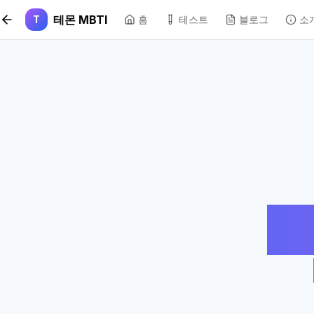
본문 바로가기
테몬 MBTI
T
홈
테스트
블로그
소
앱