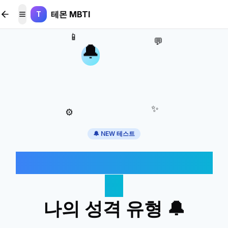
본문 바로가기
테몬 MBTI
T
메뉴 토글
📱
💬
🔔
✨
⚙️
🔔 NEW 테스트
알림 대하는 방식으로 보
는
나의 성격 유형 🔔