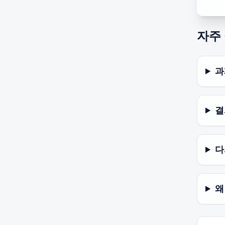
자주
과
결
다
왜