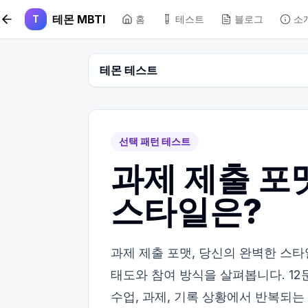
본문 바로가기
테몬 MBTI
T
홈
테스트
블로그
소
테몬 테스트
선택 패턴 테스트
과제 제출 포
스타일은?
과제 제출 포맷, 당신의 완벽한 스타
태도와 참여 방식을 살펴봅니다. 12
수업, 과제, 기록 상황에서 반복되는