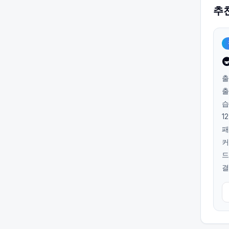
추

출
출
습
1
패
커
드
결