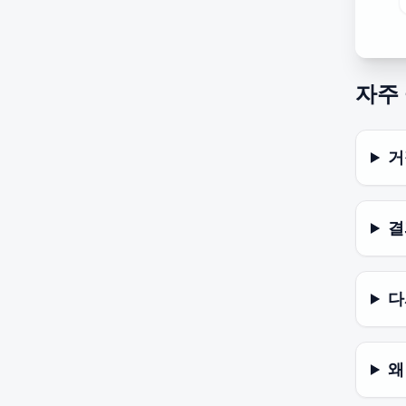
자주
거
결
다
왜