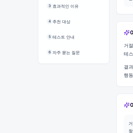
효과적인 이유
3
추천 대상
4
테스트 안내
5
거절
자주 묻는 질문
6
테스
결과
행동
거
찾