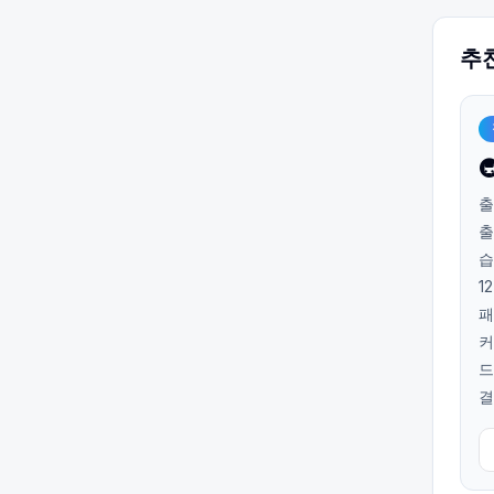
추

출
출
습
1
패
커
드
결