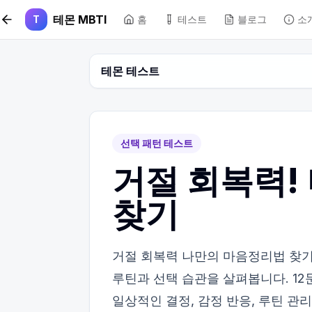
본문 바로가기
테몬 MBTI
T
홈
테스트
블로그
소
테몬 테스트
선택 패턴 테스트
거절 회복력!
찾기
거절 회복력 나만의 마음정리법 찾기
루틴과 선택 습관을 살펴봅니다. 12
일상적인 결정, 감정 반응, 루틴 