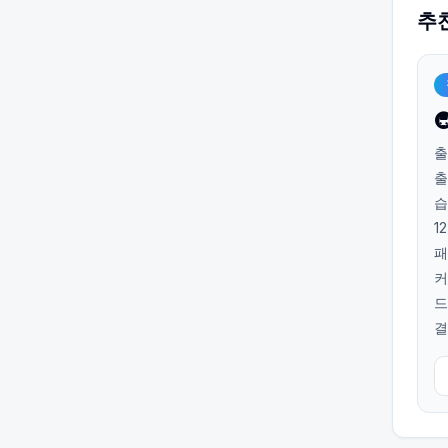
추

출
출
습
1
패
커
드
결