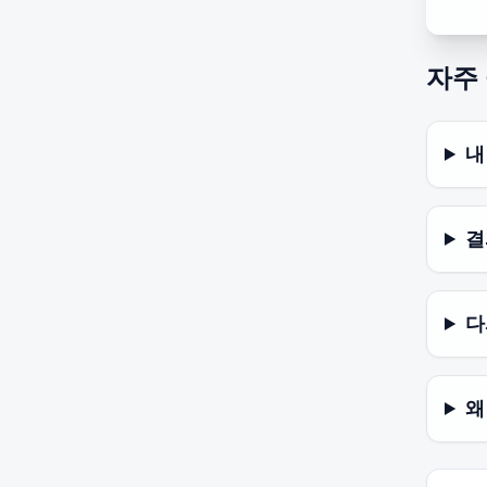
자주
내
결
다
왜