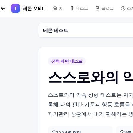
본문 바로가기
테몬 MBTI
T
홈
테스트
블로그
소
테몬 테스트
선택 패턴 테스트
스스로와의 약
스스로와의 약속 성향 테스트는 자기관
통해 나의 판단 기준과 행동 흐름을
자기관리 상황에서 내가 편해하는 방
1,234명 참여
3분