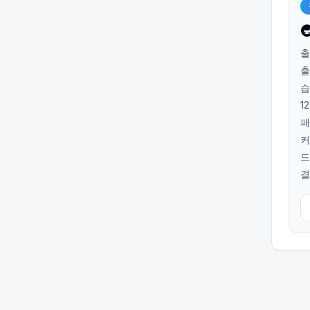

출
출
습
1
패
커
드
결