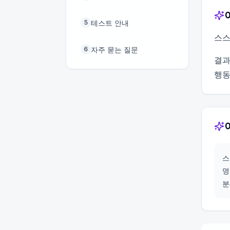
테스트 안내
5
스스
자주 묻는 질문
6
결과
행동
스
명
분