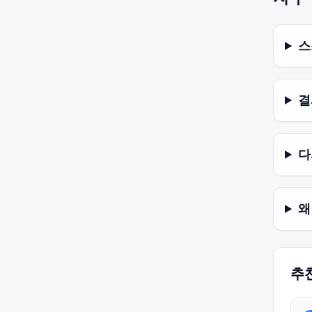
스
결
다
왜
추