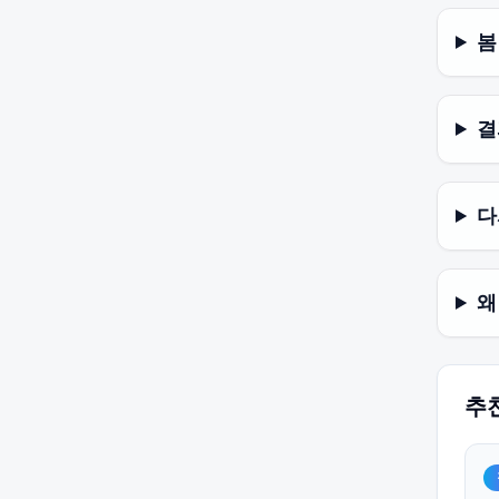
봄
결
다
왜
추