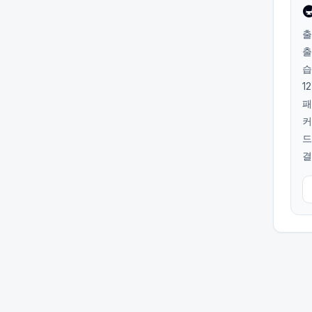

출
출
습
1
패
커
드
결