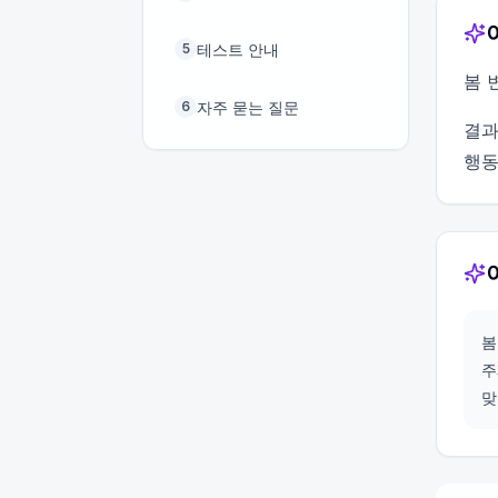
테스트 안내
5
봄 
자주 묻는 질문
6
결과
행동
봄
주
맞