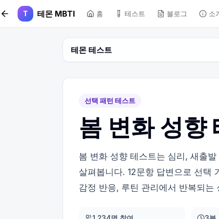
본문 바로가기
테몬 MBTI
T
홈
테스트
블로그
소
테몬 테스트
선택 패턴 테스트
봄 변화 성향
봄 변화 성향 테스트는 심리, 새출
살펴봅니다. 12문항 답변으로 선택 
감정 반응, 루틴 관리에서 반복되는
1,234명 참여
3분