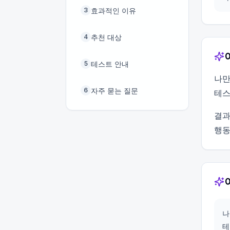
효과적인 이유
3
추천 대상
4
테스트 안내
5
나만
자주 묻는 질문
6
테스
결과
행동
나
테