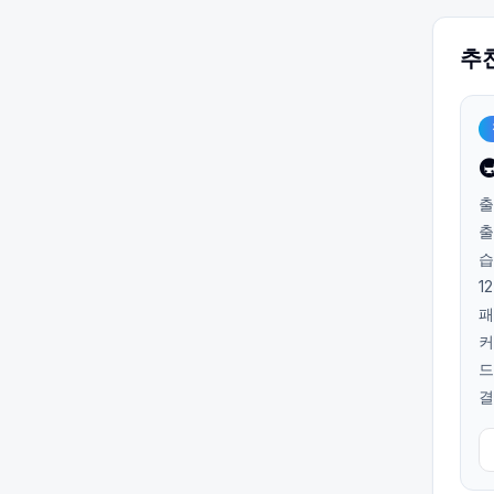
추

출
출
습
1
패
커
드
결