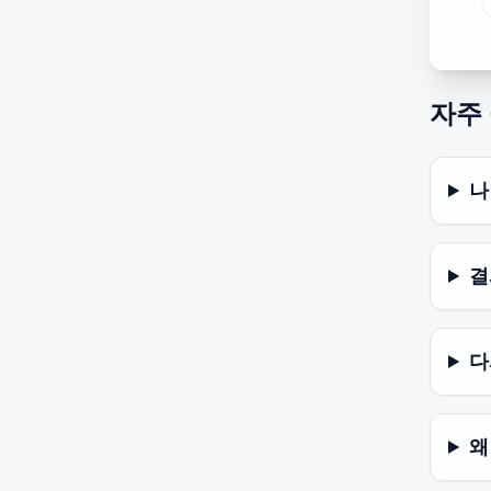
자주
나
결
다
왜