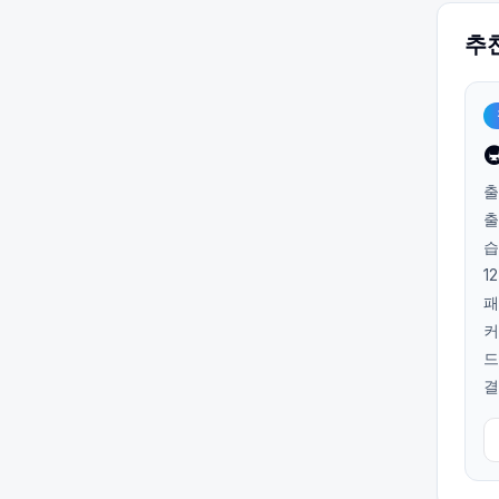
추

출
출
습
1
패
커
드
결