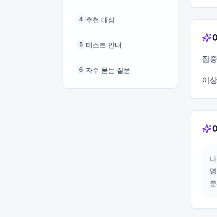
추천 대상
4
테스트 안내
5
집중
자주 묻는 질문
6
이상
나
명
분