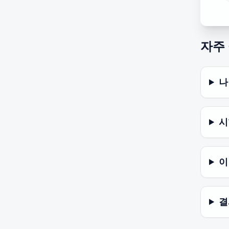
자주
나
시
이
결