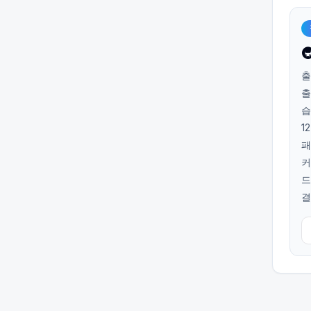

출
출
습
1
패
커
드
결