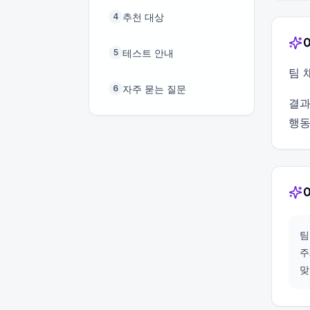
추천 대상
4
테스트 안내
5
팀 
자주 묻는 질문
6
결과
행동
팀
주
맞