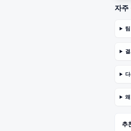
자주
팀
결
다
왜
추