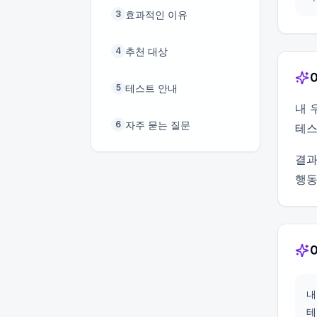
효과적인 이유
3
추천 대상
4
테스트 안내
5
내 
자주 묻는 질문
6
테스
결과
행동
내
테