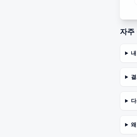
자주
내
결
다
왜