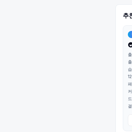
추

출
출
습
1
패
커
드
결