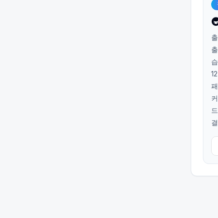

출
출
습
1
패
커
드
결