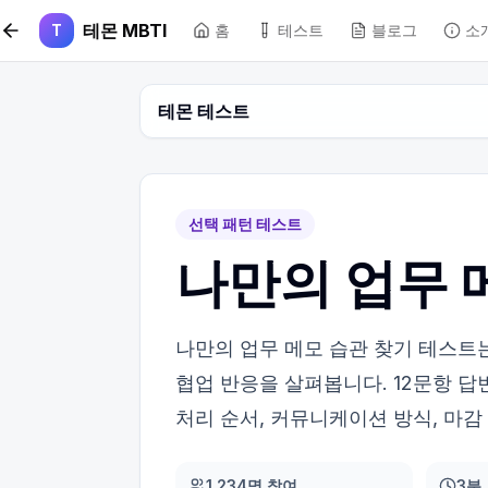
본문 바로가기
테몬 MBTI
T
홈
테스트
블로그
소
테몬 테스트
선택 패턴 테스트
나만의 업무 
나만의 업무 메모 습관 찾기 테스트
협업 반응을 살펴봅니다. 12문항 답
처리 순서, 커뮤니케이션 방식, 마
1,234명 참여
3분