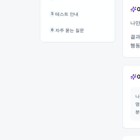
테스트 안내
5
나만
자주 묻는 질문
6
결과
행동
나
명
분