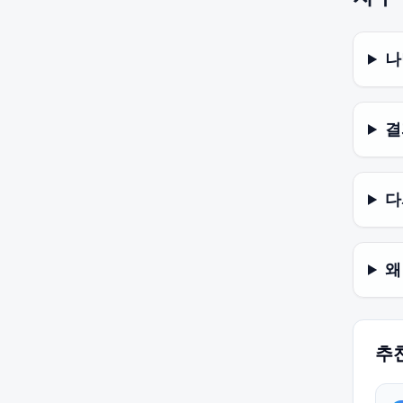
나
결
다
왜
추